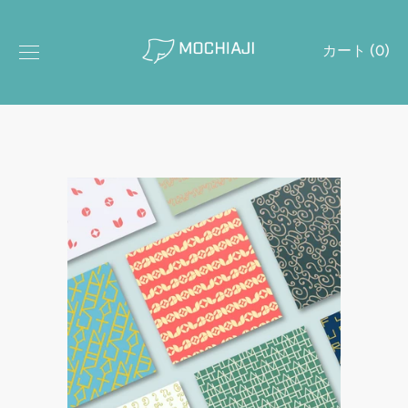
ス
キ
カート (
0
)
ッ
プ