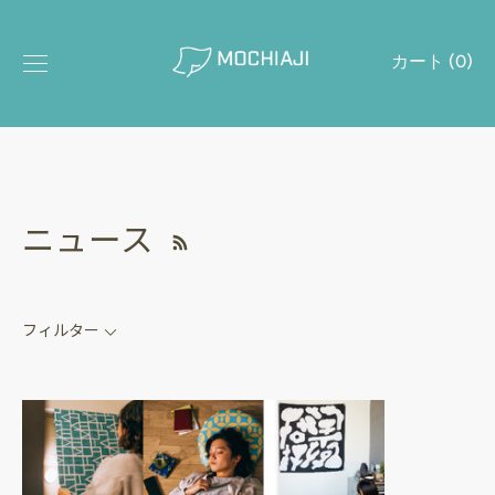
ス
キ
カート (
0
)
ッ
プ
ニュース
フィルター